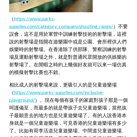
（
https://www.parks-
supplies.com/category_company/shooting_range/
）不要
誤會，這不是用於軍營中訓練射擊技術的射擊場，這裡
說的射擊場是指開在遊樂園中或是公園、會所裡供人們
娛樂時的射擊場。在香港除了供部隊、警察訓練的射擊
場及運動射擊場之外，就是對普通民眾開放的供娛樂的
射擊場了。在閒暇之時約上幾個好友就可以來一場仿真
的模擬射擊比賽也不錯。
相比成人的射擊場來說，更吸引人的是兒童遊樂場
（
https://www.parks-supplies.com/inclusive-
playground/
）。現在每個有孩子的家庭對孩子那是一個
呵護備至，而最多的就是帶孩子去兒童遊樂場，當然孩
子最願意去的地方也是兒童遊樂場了。有的人說香港本
身就是一個兒童遊樂場，可見香港的兒童遊樂場有多少
了。比如有荷李活道兒童遊樂場、中間道兒童遊樂場、