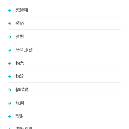
死海鹽
殯儀
派對
牙科服務
物業
物流
物聯網
玩樂
理財
理財產品