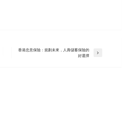
香港忠意保險：規劃未來，人壽儲蓄保險的
Next
好選擇
Post