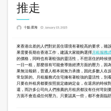
推走
Posted
十點 星海
January 15, 2025
on
來香港出差的人們對於居住環境有著較高的要求，雖
果需要長期在香港工作，建議大家能夠選擇
月租服務
的價格，同時也有著較強的靈活性，不想居住的時候
一日一租，那麼很有可能會導致經濟方面的壓力，因
果無法報銷，普通人根本就無力承擔，因此多數人在
常划算的。月租服務式住宅擁有著較強的靈活性，別
只要在外租房都要按照規定繳納定金，在退房的時候
還，而許多公司向人們推薦的月租房都沒有任何苛刻
方面不會造成任何壓力。只要認真一些，都不會面臨