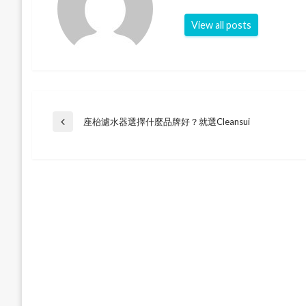
View all posts
Post
座枱濾水器選擇什麼品牌好？就選Cleansui
Previous
Post
navigation