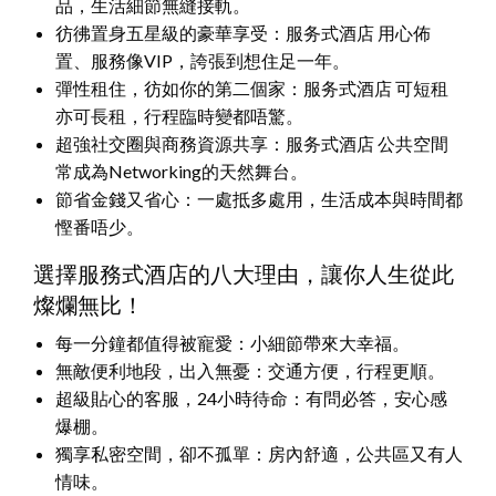
品，生活細節無縫接軌。
彷彿置身五星級的豪華享受：服务式酒店 用心佈
置、服務像VIP，誇張到想住足一年。
彈性租住，彷如你的第二個家：服务式酒店 可短租
亦可長租，行程臨時變都唔驚。
超強社交圈與商務資源共享：服务式酒店 公共空間
常成為Networking的天然舞台。
節省金錢又省心：一處抵多處用，生活成本與時間都
慳番唔少。
選擇服務式酒店的八大理由，讓你人生從此
燦爛無比！
每一分鐘都值得被寵愛：小細節帶來大幸福。
無敵便利地段，出入無憂：交通方便，行程更順。
超級貼心的客服，24小時待命：有問必答，安心感
爆棚。
獨享私密空間，卻不孤單：房內舒適，公共區又有人
情味。