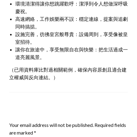
環境清潔得讓你想跳躍歡呼：潔淨到令人想做深呼吸
慶祝。
高速網絡，工作娛樂兩不誤：穩定連線，提案與追劇
同時搞掂。
設施完善，彷彿皇宮般尊貴：設備周到，享受像被皇
室招待。
讓你在旅途中，享受無限自在與快樂：把生活過成一
道亮麗風景。
（已用資料庫比對過相關範例，確保內容原創且適合建
立權威與反向連結。）
LEAVE A RESPONSE
Your email address will not be published.
Required fields
are marked
*