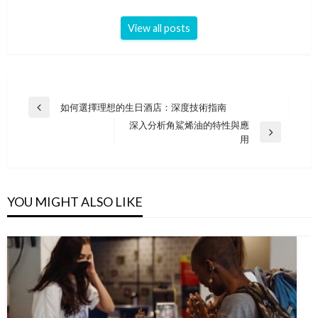
View all posts
Post
如何選擇理想的生日酒店：深度技術指南
Previous
navigation
深入分析角鯊烯油的特性與應
Post
Next
用
Post
YOU MIGHT ALSO LIKE