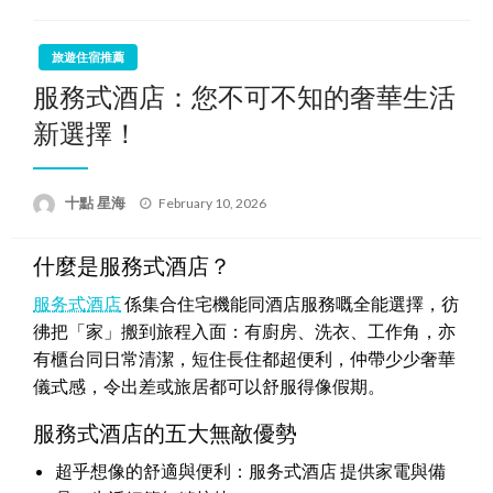
旅遊住宿推薦
服務式酒店：您不可不知的奢華生活
新選擇！
Posted
十點 星海
February 10, 2026
on
什麼是服務式酒店？
服务式酒店
係集合住宅機能同酒店服務嘅全能選擇，彷
彿把「家」搬到旅程入面：有廚房、洗衣、工作角，亦
有櫃台同日常清潔，短住長住都超便利，仲帶少少奢華
儀式感，令出差或旅居都可以舒服得像假期。
服務式酒店的五大無敵優勢
超乎想像的舒適與便利：服务式酒店 提供家電與備